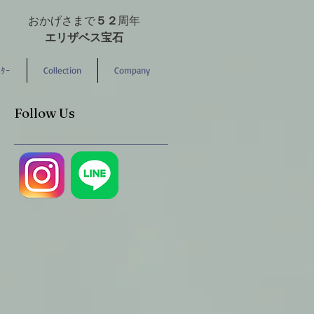
おかげさまで
５２
周年
エリザベス宝石
ﾀｰ
Collection
Company
Follow Us