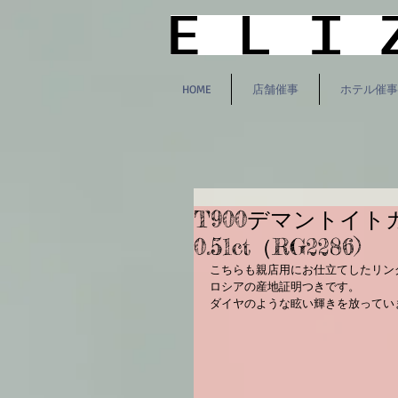
HOME
店舗催事
ホテル催事
T900デマントイト
0.51ct（RG2286)
こちらも親店用にお仕立てしたリング
ロシアの産地証明つきです。
ダイヤのような眩い輝きを放ってい