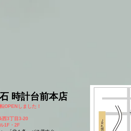
宝石 時計台前本店
に移転OPENしました！
西3丁目3-20
F・2F