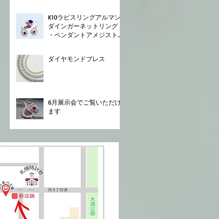
K10⁡⁡ラピスリング⁡⁡アルマン
ダインガーネットリング
⁡・ペンダント⁡⁡アメジスト
ペンダント⁡
ダイヤモンドブレス⁡
6月展示会でご覧いただけ
ます