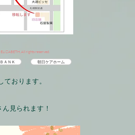
ELIZABETH, All rights reserved.
 ＢＡＮＫ
朝日ケアホーム
信しております。
くさん見られます！
​