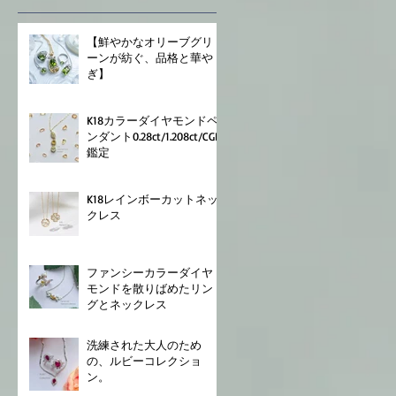
⁡【鮮やかなオリーブグリ
ーンが紡ぐ、品格と華や
ぎ】
K18⁡⁡カラーダイヤモンドペ
ンダント⁡⁡0.28⁡ct/⁡1.208ct⁡⁡/CGL
鑑定⁡
K18⁡⁡レインボーカットネッ
クレス⁡
ファンシーカラーダイヤ
モンドを散りばめたリン
グとネックレス
⁡洗練された大人のため
の、ルビーコレクショ
ン。