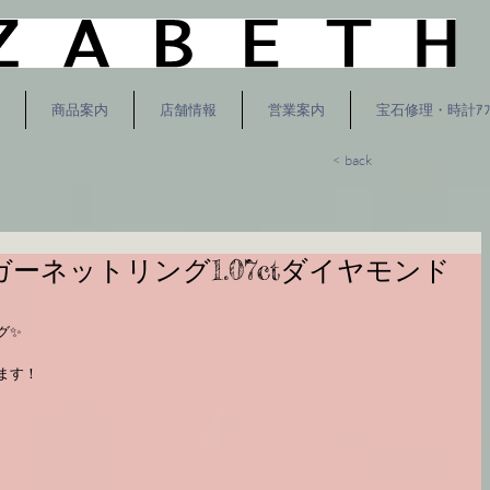
商品案内
店舗情報
営業案内
宝石修理・時計ｱﾌ
< back
ガーネットリング1.07ctダイヤモンド
✨️
ます！