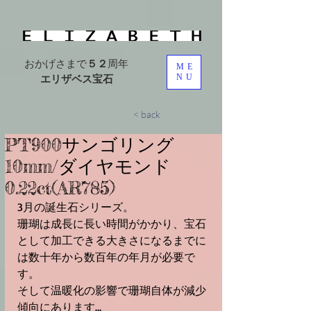
おかげさまで
５２
周年
ME
エリザベス宝石
NU
< back
PT900⁡⁡サンゴリング
⁡⁡10mm⁡⁡/ダイヤモンド
⁡⁡0.22ct⁡⁡(AR785⁡)
3月の誕生石シリーズ。⁡⁡
⁡珊瑚は成長に長い時間がかかり、宝石
として加工できる大きさになるまでに
は数十年から数百年の年月が必要で
す。⁡
そして温暖化の影響で珊瑚自体が減少
傾向にあります…⁡