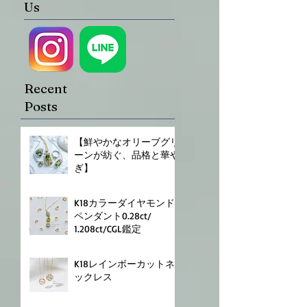
Us
Recent
Posts
⁡【鮮やかなオリーブグリ
ーンが紡ぐ、品格と華や
ぎ】
K18⁡⁡カラーダイヤモンド
ペンダント⁡⁡0.28⁡ct/
⁡1.208ct⁡⁡/CGL鑑定⁡
K18⁡⁡レインボーカットネ
ックレス⁡