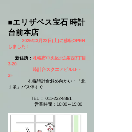
■エリザベス宝石 時計
台前本店
2025年3月22日(土)に移転OPEN
しました！
新住所：
札幌市中央区北1条西3丁目
3-20
時計台スクエアビル1F・
2F
札幌時計台斜め向かい・「北
１条」バス停すぐ
​​
TEL ：
011-232-8881
​
営業時間：10:00～19:00