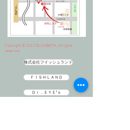
Copyright © 2012 ELIZABETH, All rights
reserved.
株式会社フイッシュランド
ＦＩＳＨＬＡＮＤ
Ｄｒ．ＥＹＥ’ｓ
ＤＩＡ ＢＡＮＫ
朝日ケアホーム