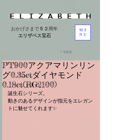
おかげさまで
５２
周年
ME
エリザベス宝石
NU
< back
PT900⁡アクアマリンリン
グ⁡⁡0.35ct⁡⁡ダイヤモンド
⁡⁡0.18ct⁡⁡(RG2100)⁡
誕生石シリーズ。⁡
⁡動きのあるデザインが指元をエレガン
トに魅せてくれます✨⁡