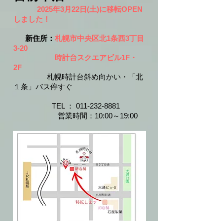
2025年3月22日(土)に移転OPEN
しました！
新住所：
札幌市中央区北1条西3丁目
3-20
時計台スクエアビル1F・
2F
札幌時計台斜め向かい・「北
１条」バス停すぐ
​​
TEL ：
011-232-8881
​
営業時間：10:00～19:00