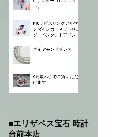
の、ルビーコレクショ
ン。
K10⁡⁡ラピスリング⁡⁡アルマ
ンダインガーネットリン
グ⁡・ペンダント⁡⁡アメジス
トペンダント⁡
ダイヤモンドブレス⁡
6月展示会でご覧いただ
けます
■エリザベス宝石 時計
台前本店