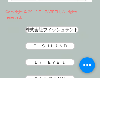
Copyright © 2012 ELIZABETH, All rights
reserved.
株式会社フイッシュランド
ＦＩＳＨＬＡＮＤ
Ｄｒ．ＥＹＥ’ｓ
ＤＩＡ ＢＡＮＫ
朝日ケアホーム
SNS
​イベント情報・スタッフ