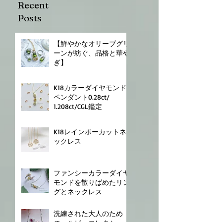
Recent
Posts
⁡【鮮やかなオリーブグリ
ーンが紡ぐ、品格と華や
ぎ】
K18⁡⁡カラーダイヤモンド
ペンダント⁡⁡0.28⁡ct/
⁡1.208ct⁡⁡/CGL鑑定⁡
K18⁡⁡レインボーカットネ
ックレス⁡
ファンシーカラーダイヤ
モンドを散りばめたリン
グとネックレス
⁡洗練された大人のため