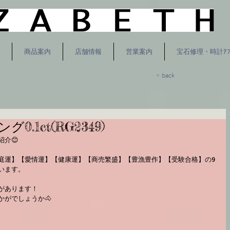
商品案内
店舗情報
営業案内
宝石修理・時計ｱﾌ
< back
0.1ct⁡⁡(RG2349)⁡
介😊⁡
家庭運】【愛情運】【健康運】【商売繁盛】【豊漁豊作】【受験合格】の9
ます。⁡
あります！⁡⁡
がでしょうか🐴⁡