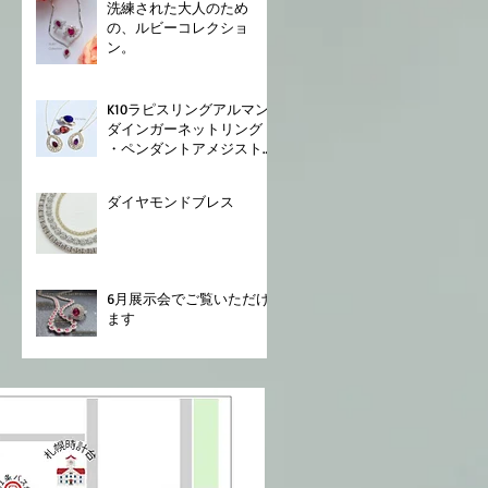
⁡洗練された大人のため
の、ルビーコレクショ
ン。
K10⁡⁡ラピスリング⁡⁡アルマン
ダインガーネットリング
⁡・ペンダント⁡⁡アメジスト
ペンダント⁡
ダイヤモンドブレス⁡
6月展示会でご覧いただけ
ます