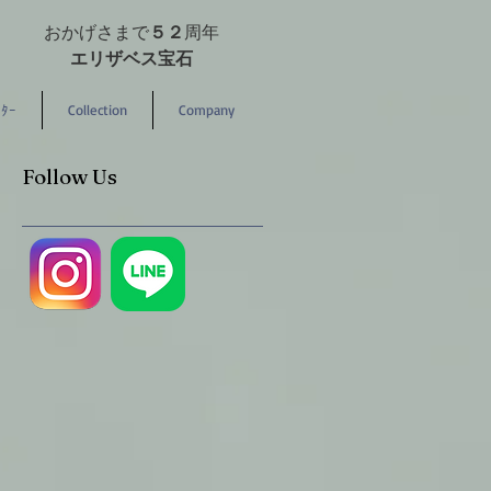
おかげさまで
５２
周年
エリザベス宝石
ﾀｰ
Collection
Company
Follow Us