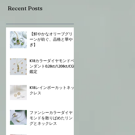
Recent Posts
⁡【鮮やかなオリーブグリ
ーンが紡ぐ、品格と華や
ぎ】
K18⁡⁡カラーダイヤモンドペ
ンダント⁡⁡0.28⁡ct/⁡1.208ct⁡⁡/CGL
鑑定⁡
K18⁡⁡レインボーカットネッ
クレス⁡
ファンシーカラーダイヤ
モンドを散りばめたリン
グとネックレス