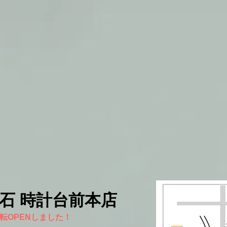
宝石 時計台前本店
に移転OPENしました！