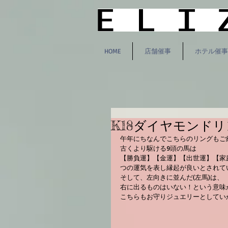
HOME
店舗催事
ホテル催事
K18⁡⁡ダイヤモンドリング⁡⁡
午年にちなんでこちらのリングもご紹
⁡古くより駆ける9頭の馬は⁡
⁡【勝負運】【金運】【出世運】【
つの運気を表し縁起が良いとされてい
⁡そして、左向きに並んだ(左馬)は、⁡
⁡右に出るものはいない！という意味が
こちらもお守りジュエリーとしていか