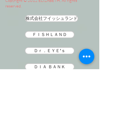
Copyright © 2012 ELIZABETH, All rights
reserved.
株式会社フイッシュランド
ＦＩＳＨＬＡＮＤ
Ｄｒ．ＥＹＥ’ｓ
ＤＩＡ ＢＡＮＫ
朝日ケアホーム
SNS
​イベント情報・スタッフ
情報をLINEで配信して