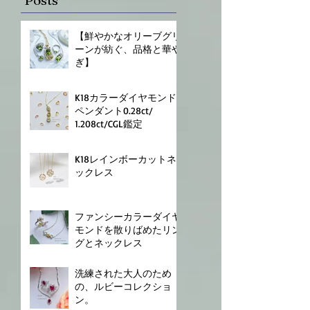
Posts
⁡【鮮やかなオリーブグリ
ーンが紡ぐ、品格と華や
ぎ】
K18⁡⁡カラーダイヤモンド
ペンダント⁡⁡0.28⁡ct/
⁡1.208ct⁡⁡/CGL鑑定⁡
K18⁡⁡レインボーカットネ
ックレス⁡
ファンシーカラーダイヤ
モンドを散りばめたリン
グとネックレス
⁡洗練された大人のため
の、ルビーコレクショ
ン。