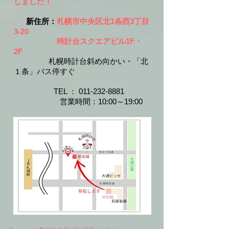
しました！
新住所：
札幌市中央区北1条西3丁目
3-20
時計台スクエアビル1F・
2F
札幌時計台斜め向かい・「北
１条」バス停すぐ
​​
TEL ：
011-232-8881
​
営業時間：10:00～19:00