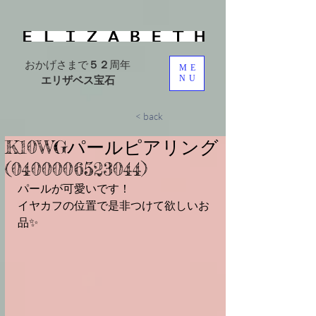
おかげさまで
５２
周年
ME
エリザベス宝石
NU
< back
K10WG⁡⁡パールピアリング
⁡⁡(0400006523044)⁡
パールが可愛いです！⁡
⁡イヤカフの位置で是非つけて欲しいお
品✨