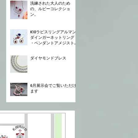
⁡洗練された大人のため
の、ルビーコレクショ
ン。
K10⁡⁡ラピスリング⁡⁡アルマン
ダインガーネットリング
⁡・ペンダント⁡⁡アメジスト
ペンダント⁡
ダイヤモンドブレス⁡
6月展示会でご覧いただけ
ます