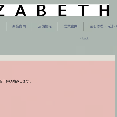
商品案内
店舗情報
営業案内
宝石修理・時計ｱﾌ
< back
若干伸び縮みします。