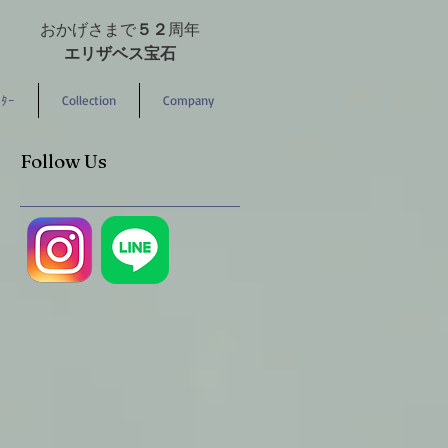
おかげさまで
５２
周年
エリザベス宝石
ﾀｰ
Collection
Company
Follow Us