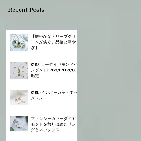
Recent Posts
⁡【鮮やかなオリーブグリ
ーンが紡ぐ、品格と華や
ぎ】
K18⁡⁡カラーダイヤモンドペ
ンダント⁡⁡0.28⁡ct/⁡1.208ct⁡⁡/CGL
鑑定⁡
K18⁡⁡レインボーカットネッ
クレス⁡
ファンシーカラーダイヤ
モンドを散りばめたリン
グとネックレス