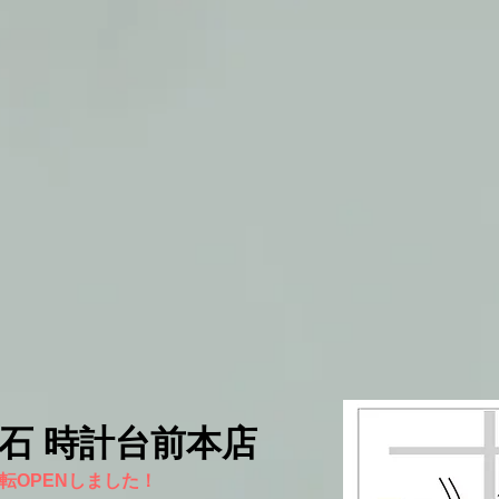
宝石 時計台前本店
に移転OPENしました！