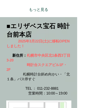
表情を楽しむことができま
す😆⁡⁡ ⁡実物の方がもっと綺麗
もっと見る
です♡✨
■エリザベス宝石 時計
台前本店
2025年3月22日(土)に移転OPEN
しました！
新住所：
札幌市中央区北1条西3丁目
3-20
時計台スクエアビル1F・
2F
札幌時計台斜め向かい・「北
１条」バス停すぐ
​​
TEL ：
011-232-8881
​
営業時間：10:00～19:00