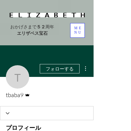
おかげさまで
５２
周年
ME
エリザベス宝石
NU
その他
フォローする
tbaba9
管理者
tbaba9
プロフィール