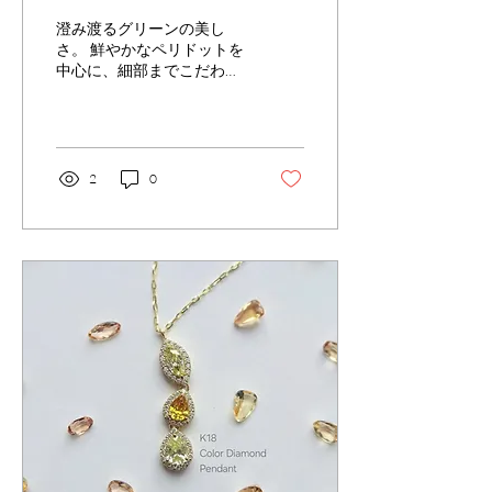
ぎ】
澄み渡るグリーンの美し
さ。 鮮やかなペリドットを
中心に、細部までこだわり
抜いたモチーフと輝くダイ
ヤモンドが、装いを一層引
き立てます。
2
0