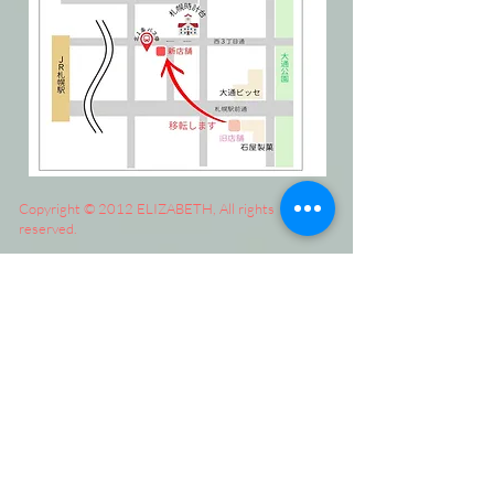
Copyright © 2012 ELIZABETH, All rights
reserved.
株式会社フイッシュランド
ＦＩＳＨＬＡＮＤ
Ｄｒ．ＥＹＥ’ｓ
ＤＩＡ ＢＡＮＫ