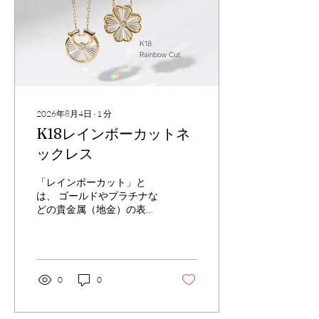
2026年8月4日
∙
1
分
K18⁡⁡レインボーカットネ
ックレス⁡
「レインボーカット」と
は、⁡ ⁡ゴールドやプラチナな
どの貴金属（地金）の表面
に特殊なカットを施し、⁡ ⁡光
の反射によって虹色（レイ
ンボーカラー）やホログラ
ムのような輝きを生み出す
特殊な加工技術のことです
0
0
🌈⁡ ⁡光の当たる角度によって
反射する色や輝きが変化す
るため、⁡ ⁡動くたびに多彩な