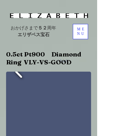
おかげさまで
５２
周年
ME
エリザベス宝石
NU
0.5ct Pt900 Diamond
Ring VLY-VS-GOOD
< back