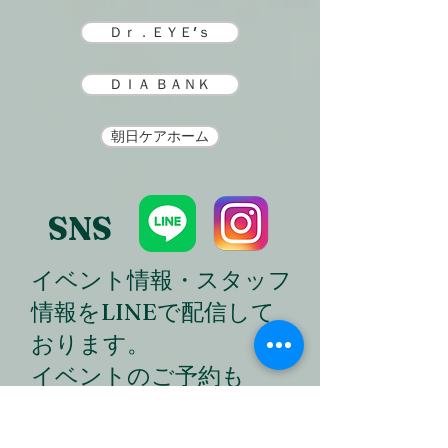
Ｄｒ．ＥＹＥ’ｓ
ＤＩＡ ＢＡＮＫ
朝日ケアホーム
SNS
​イベント情報・スタッフ
情報をLINEで配信して
おります。
イベントのご予約も
LINEから出来ます！