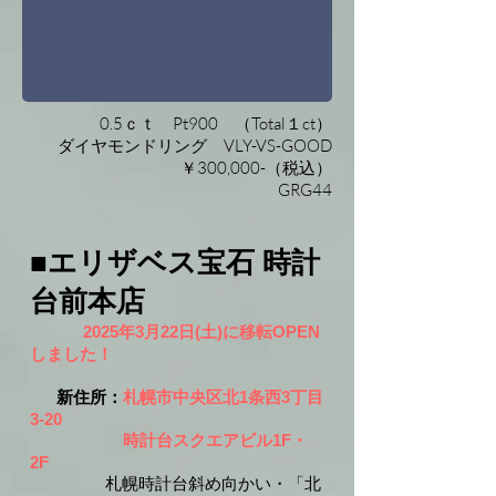
0.5ｃｔ Pt900 （Total１ct）
ダイヤモンドリング VLY-VS-GOOD
￥300,000-（税込）
GRG44
■エリザベス宝石 時計
台前本店
2025年3月22日(土)に移転OPEN
しました！
新住所：
札幌市中央区北1条西3丁目
3-20
時計台スクエアビル1F・
2F
札幌時計台斜め向かい・「北